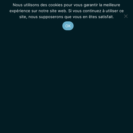
Nous utilisons des cookies pour vous garantir la meilleure
expérience sur notre site web. Si vous continuez à utiliser ce
site, nous supposerons que vous en êtes satisfait.
OK
Accueil
Contacts
Mentions légales
Actualités
Emplois / Stages
IGMM • Institut de Génétique Moléculaire de Montpellier
© 2026 Tous droits réservés