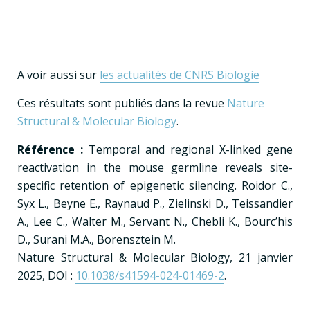
A voir aussi sur
les actualités de CNRS Biologie
Ces résultats sont publiés dans la revue
Nature
Structural & Molecular Biology
.
Référence :
Temporal and regional X-linked gene
reactivation in the mouse germline reveals site-
specific retention of epigenetic silencing.
Roidor C.,
Syx L., Beyne E., Raynaud P., Zielinski D., Teissandier
A., Lee C., Walter M., Servant N., Chebli K., Bourc’his
D., Surani M.A., Borensztein M.
Nature Structural & Molecular Biology, 21 janvier
2025, DOI :
10.1038/s41594-024-01469-2
.