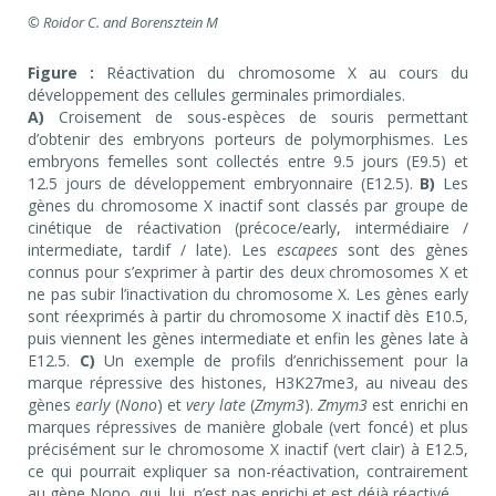
© Roidor C. and Borensztein M
Figure :
Réactivation du chromosome X au cours du
développement des cellules germinales primordiales.
A)
Croisement de sous-espèces de souris permettant
d’obtenir des embryons porteurs de polymorphismes. Les
embryons femelles sont collectés entre 9.5 jours (E9.5) et
12.5 jours de développement embryonnaire (E12.5).
B)
Les
gènes du chromosome X inactif sont classés par groupe de
cinétique de réactivation (précoce/early, intermédiaire /
intermediate, tardif / late). Les
escapees
sont des gènes
connus pour s’exprimer à partir des deux chromosomes X et
ne pas subir l’inactivation du chromosome X. Les gènes early
sont réexprimés à partir du chromosome X inactif dès E10.5,
puis viennent les gènes intermediate et enfin les gènes late à
E12.5.
C)
Un exemple de profils d’enrichissement pour la
marque répressive des histones, H3K27me3, au niveau des
gènes
early
(
Nono
) et
very
late
(
Zmym3
).
Zmym3
est enrichi en
marques répressives de manière globale (vert foncé) et plus
précisément sur le chromosome X inactif (vert clair) à E12.5,
ce qui pourrait expliquer sa non-réactivation, contrairement
au gène Nono, qui, lui, n’est pas enrichi et est déjà réactivé.