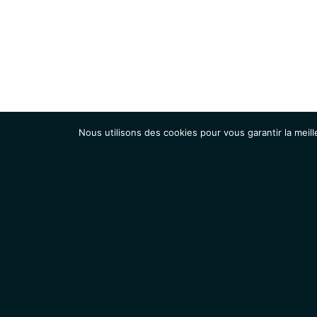
Nous utilisons des cookies pour vous garantir la meill
Institut
Recherche
Accueil
Contacts
Mentions légales
Actualités
IGMM • Institut de Génétique Moléculaire de Montpellier
© 2026 Tous droits réservés