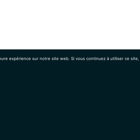
eure expérience sur notre site web. Si vous continuez à utiliser ce sit
Agenda
Étudiants
Emplois / Stages