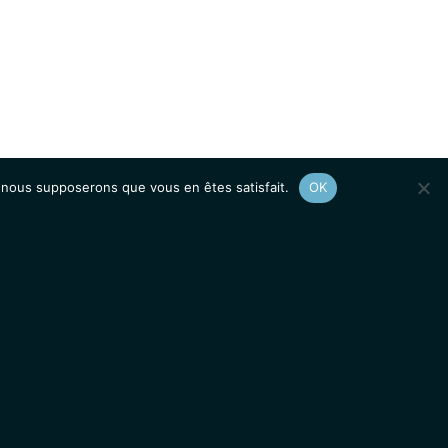
e, nous supposerons que vous en êtes satisfait.
OK
Afficher le
plan du site