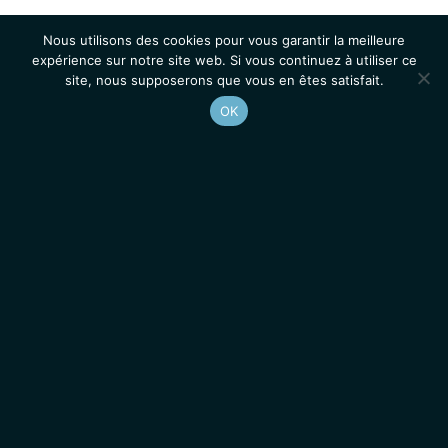
Nous utilisons des cookies pour vous garantir la meilleure
expérience sur notre site web. Si vous continuez à utiliser ce
site, nous supposerons que vous en êtes satisfait.
OK
Accueil
Contacts
Mentions légales
Actualités
Emplois / Stages
IGMM • Institut de Génétique Moléculaire de Montpellier
© 2026 Tous droits réservés