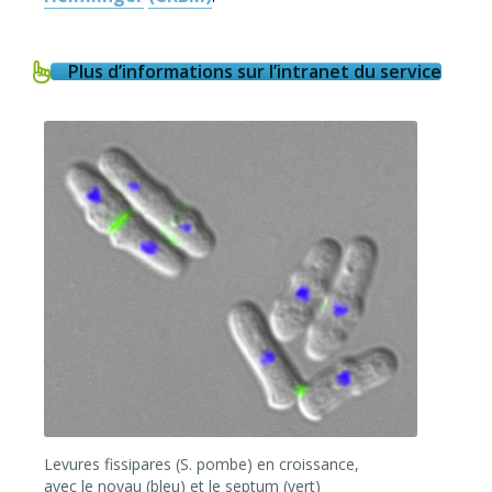
Plus d’informations sur l’intranet du service
Levures fissipares (S. pombe) en croissance,
avec le noyau (bleu) et le septum (vert)