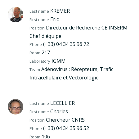
KREMER
Last name
Eric
First name
Directeur de Recherche CE INSERM
Position
Chef d'équipe
(+33) 04 34 35 96 72
Phone
217
Room
IGMM
Laboratory
Adénovirus : Récepteurs, Trafic
Team
Intracellulaire et Vectorologie
LECELLIER
Last name
Charles
First name
Chercheur CNRS
Position
(+33) 04 34 35 96 52
Phone
106
Room