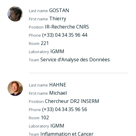
GOSTAN
Last name
Thierry
First name
IR-Recherche CNRS
Position
(+33) 04 34 35 96 44
Phone
221
Room
IGMM
Laboratory
Service d’Analyse des Données
Team
HAHNE
Last name
Michael
First name
Chercheur DR2 INSERM
Position
(+33) 04 34 35 96 56
Phone
102
Room
IGMM
Laboratory
Inflammation et Cancer
Team