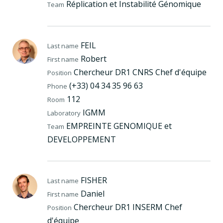
Réplication et Instabilité Génomique
Team
FEIL
Last name
Robert
First name
Chercheur DR1 CNRS Chef d'équipe
Position
(+33) 04 34 35 96 63
Phone
112
Room
IGMM
Laboratory
EMPREINTE GENOMIQUE et
Team
DEVELOPPEMENT
FISHER
Last name
Daniel
First name
Chercheur DR1 INSERM Chef
Position
d'équipe