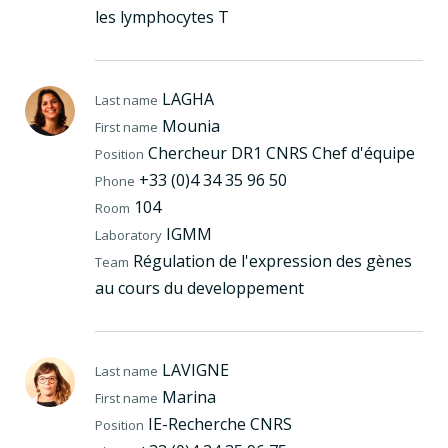
les lymphocytes T
LAGHA
Last name
Mounia
First name
Chercheur DR1 CNRS Chef d'équipe
Position
+33 (0)4 34 35 96 50
Phone
104
Room
IGMM
Laboratory
Régulation de l'expression des gènes
Team
au cours du developpement
LAVIGNE
Last name
Marina
First name
IE-Recherche CNRS
Position