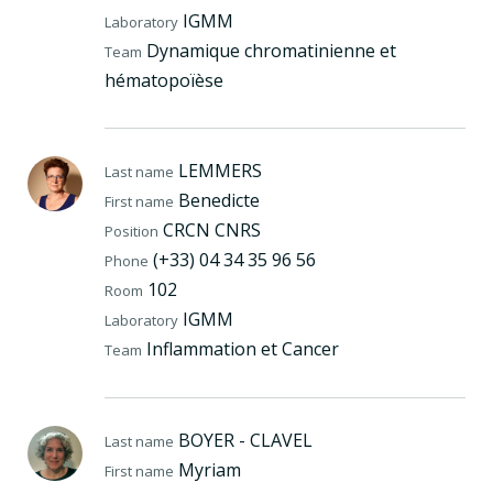
IGMM
Laboratory
Dynamique chromatinienne et
Team
hématopoïèse
LEMMERS
Last name
Benedicte
First name
CRCN CNRS
Position
(+33) 04 34 35 96 56
Phone
102
Room
IGMM
Laboratory
Inflammation et Cancer
Team
BOYER - CLAVEL
Last name
Myriam
First name