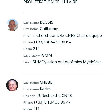
PROLIFERATION CELLULAIRE
BOSSIS
Last name
Guillaume
First name
Chercheur DR2 CNRS Chef d'équipe
Position
(+33) 04 34 35 96 64
Phone
219
Room
IGMM
Laboratory
SUMOylation et Leucémies Myéloïdes
Team
CHEBLI
Last name
Karim
First name
IR-Recherche CNRS
Position
(+33) 04 34 35 96 47
Phone
111
Room