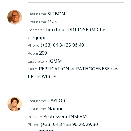
SITBON
Last name
Marc
First name
Chercheur DR1 INSERM Chef
Position
d'equipe
(+33) 04 34 35 96 40
Phone
209
Room
IGMM
Laboratory
REPLICATION et PATHOGENESE des
Team
RETROVIRUS
TAYLOR
Last name
Naomi
First name
Professeur INSERM
Position
(+33) 04 34 35 96 28/29/30
Phone