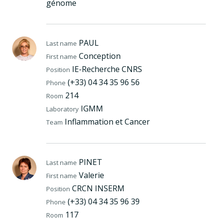
génome
PAUL
Last name
Conception
First name
IE-Recherche CNRS
Position
(+33) 04 34 35 96 56
Phone
214
Room
IGMM
Laboratory
Inflammation et Cancer
Team
PINET
Last name
Valerie
First name
CRCN INSERM
Position
(+33) 04 34 35 96 39
Phone
117
Room