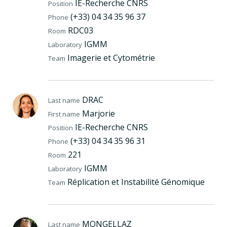
IE-Recherche CNRS
Position
(+33) 04 34 35 96 37
Phone
RDC03
Room
IGMM
Laboratory
Imagerie et Cytométrie
Team
DRAC
Last name
Marjorie
First name
IE-Recherche CNRS
Position
(+33) 04 34 35 96 31
Phone
221
Room
IGMM
Laboratory
Réplication et Instabilité Génomique
Team
MONGELLAZ
Last name