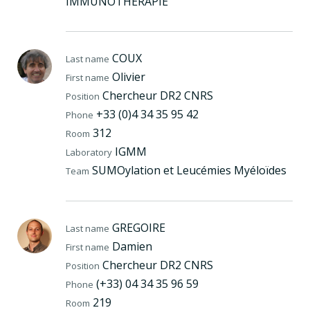
IMMUNOTHERAPIE
COUX
Last name
Olivier
First name
Chercheur DR2 CNRS
Position
+33 (0)4 34 35 95 42
Phone
312
Room
IGMM
Laboratory
SUMOylation et Leucémies Myéloïdes
Team
GREGOIRE
Last name
Damien
First name
Chercheur DR2 CNRS
Position
(+33) 04 34 35 96 59
Phone
219
Room