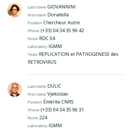
GIOVANNINI
Last name
Donatella
First name
Chercheur Autre
Position
(+33) 04 34 35 96 42
Phone
RDC 04
Room
IGMM
Laboratory
REPLICATION et PATHOGENESE des
Team
RETROVIRUS
DULIC
Last name
Vjekoslav
First name
Émérite CNRS
Position
(+33) 04 34 35 96 31
Phone
224
Room
IGMM
Laboratory