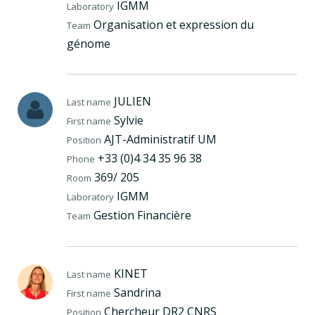
IGMM
Laboratory
Organisation et expression du
Team
génome
JULIEN
Last name
Sylvie
First name
AJT-Administratif UM
Position
+33 (0)4 34 35 96 38
Phone
369/ 205
Room
IGMM
Laboratory
Gestion Financière
Team
KINET
Last name
Sandrina
First name
Chercheur DR2 CNRS
Position