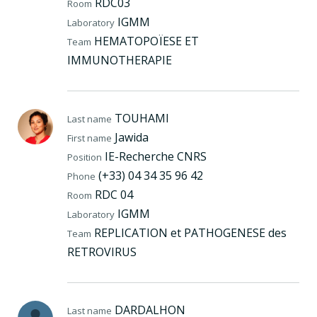
RDC03
Room
IGMM
Laboratory
HEMATOPOÏESE ET
Team
IMMUNOTHERAPIE
TOUHAMI
Last name
Jawida
First name
IE-Recherche CNRS
Position
(+33) 04 34 35 96 42
Phone
RDC 04
Room
IGMM
Laboratory
REPLICATION et PATHOGENESE des
Team
RETROVIRUS
DARDALHON
Last name