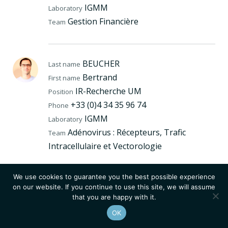
IGMM
Laboratory
Gestion Financière
Team
BEUCHER
Last name
Bertrand
First name
IR-Recherche UM
Position
+33 (0)4 34 35 96 74
Phone
IGMM
Laboratory
Adénovirus : Récepteurs, Trafic
Team
Intracellulaire et Vectorologie
We use cookies to guarantee you the best possible experience
MAKRINI
on our website. If you continue to use this site, we will assume
Last name
that you are happy with it.
Amal
First name
OK
IR-Recherche CNRS
Position