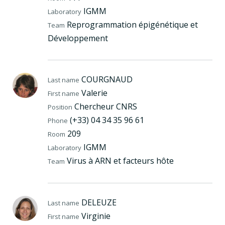
IGMM
Laboratory
Reprogrammation épigénétique et
Team
Développement
COURGNAUD
Last name
Valerie
First name
Chercheur CNRS
Position
(+33) 04 34 35 96 61
Phone
209
Room
IGMM
Laboratory
Virus à ARN et facteurs hôte
Team
DELEUZE
Last name
Virginie
First name