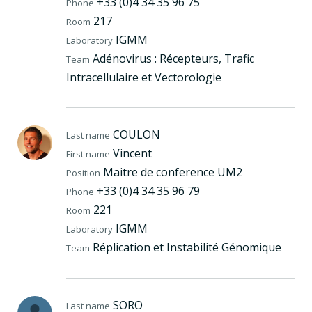
+33 (0)4 34 35 96 75
Phone
217
Room
IGMM
Laboratory
Adénovirus : Récepteurs, Trafic
Team
Intracellulaire et Vectorologie
COULON
Last name
Vincent
First name
Maitre de conference UM2
Position
+33 (0)4 34 35 96 79
Phone
221
Room
IGMM
Laboratory
Réplication et Instabilité Génomique
Team
SORO
Last name