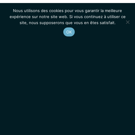
Nous utilisons des cookies pour vous garantir la meilleure
expérience sur notre site web. Si vous continuez à utiliser ce
site, nous supposerons que vous en êtes satisfait.
OK
Accueil
Contacts
Mentions légales
Actualités
Emplois / Stages
IGMM • Institut de Génétique Moléculaire de Montpellier
© 2026 Tous droits réservés