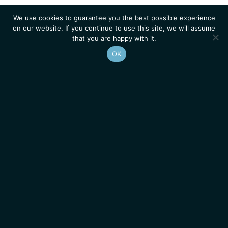
We use cookies to guarantee you the best possible experience
on our website. If you continue to use this site, we will assume
that you are happy with it.
OK
Homepage
Contacts
Legal Notice
News
Job Opportunities
IGMM • Institut de Génétique Moléculaire de Montpellier
© 2026 All rights reserved