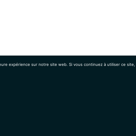
eure expérience sur notre site web. Si vous continuez à utiliser ce sit
Agenda
Étudiants
Emplois / Stages