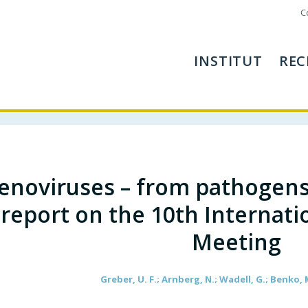
C
INSTITUT
REC
enoviruses – from pathogens 
report on the 10th Internati
Meeting
Greber, U. F.; Arnberg, N.; Wadell, G.; Benko, M