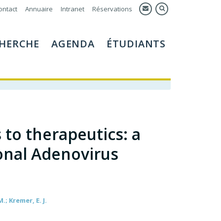
ontact
Annuaire
Intranet
Réservations
HERCHE
AGENDA
ÉTUDIANTS
to therapeutics: a
onal Adenovirus
.; Kremer, E. J.