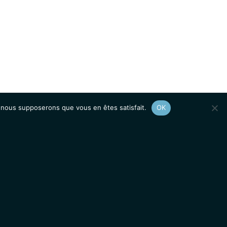
e, nous supposerons que vous en êtes satisfait.
OK
Afficher le
plan du site