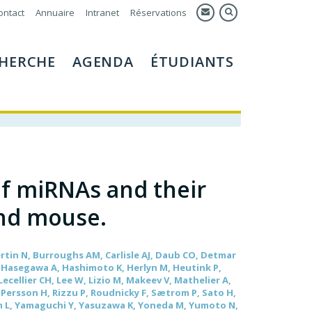
ontact
Annuaire
Intranet
Réservations
HERCHE
AGENDA
ÉTUDIANTS
of miRNAs and their
nd mouse.
ertin N, Burroughs AM, Carlisle AJ, Daub CO, Detmar
J, Hasegawa A, Hashimoto K, Herlyn M, Heutink P,
ecellier CH, Lee W, Lizio M, Makeev V, Mathelier A,
ersson H, Rizzu P, Roudnicky F, Sætrom P, Sato H,
am L, Yamaguchi Y, Yasuzawa K, Yoneda M, Yumoto N,