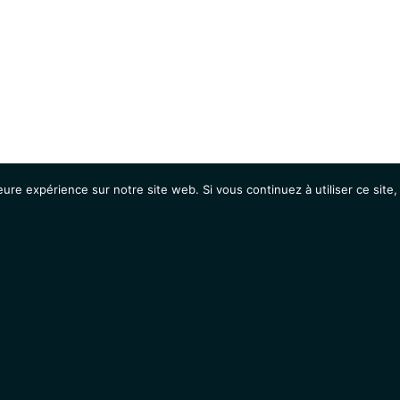
eure expérience sur notre site web. Si vous continuez à utiliser ce sit
Agenda
Étudiants
Emplois / Stages