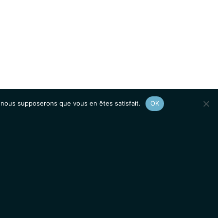
e, nous supposerons que vous en êtes satisfait.
OK
Afficher le
plan du site