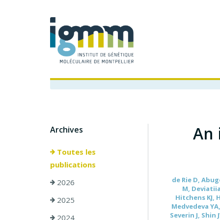
An 
Archives
Toutes les
publications
de Rie D, Abug
2026
M, Deviatii
Hitchens KJ, H
2025
Medvedeva YA, 
Severin J, Shi
2024