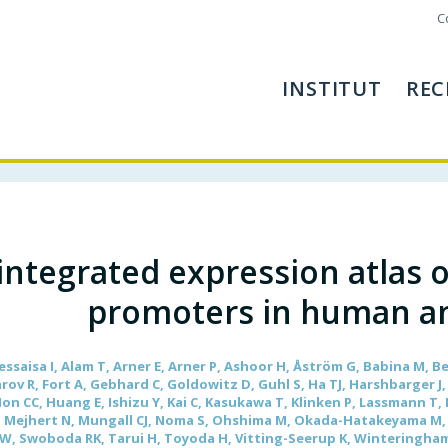
C
INSTITUT
REC
integrated expression atlas 
promoters in human a
essaisa I, Alam T, Arner E, Arner P, Ashoor H, Åström G, Babina M, B
arov R, Fort A, Gebhard C, Goldowitz D, Guhl S, Ha TJ, Harshbarger 
on CC, Huang E, Ishizu Y, Kai C, Kasukawa T, Klinken P, Lassmann T, L
Mejhert N, Mungall CJ, Noma S, Ohshima M, Okada-Hatakeyama M, P
n JW, Swoboda RK, Tarui H, Toyoda H, Vitting-Seerup K, Winteringh