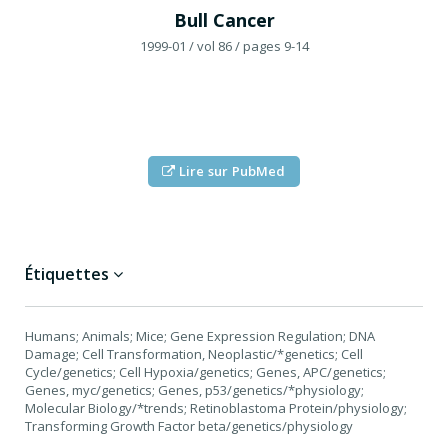
Bull Cancer
1999-01
/ vol 86
/ pages 9-14
Lire sur PubMed
Étiquettes
Humans; Animals; Mice; Gene Expression Regulation; DNA
Damage; Cell Transformation, Neoplastic/*genetics; Cell
Cycle/genetics; Cell Hypoxia/genetics; Genes, APC/genetics;
Genes, myc/genetics; Genes, p53/genetics/*physiology;
Molecular Biology/*trends; Retinoblastoma Protein/physiology;
Transforming Growth Factor beta/genetics/physiology