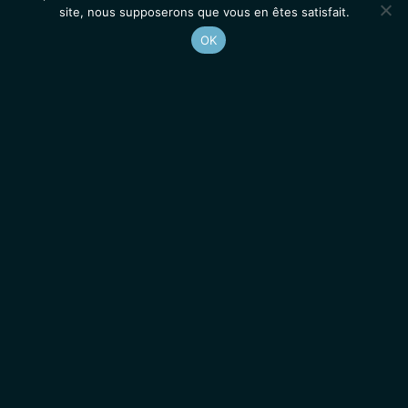
site, nous supposerons que vous en êtes satisfait.
OK
Accueil
Contacts
Mentions légales
Actualités
Emplois / Stages
IGMM • Institut de Génétique Moléculaire de Montpellier
© 2026 Tous droits réservés