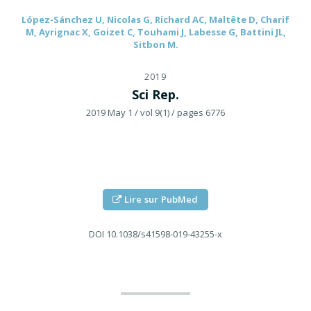
López-Sánchez U, Nicolas G, Richard AC, Maltête D, Charif
M, Ayrignac X, Goizet C, Touhami J, Labesse G, Battini JL,
Sitbon M.
2019
Sci Rep.
2019 May 1
/ vol 9(1)
/ pages 6776
Lire sur PubMed
DOI
10.1038/s41598-019-43255-x