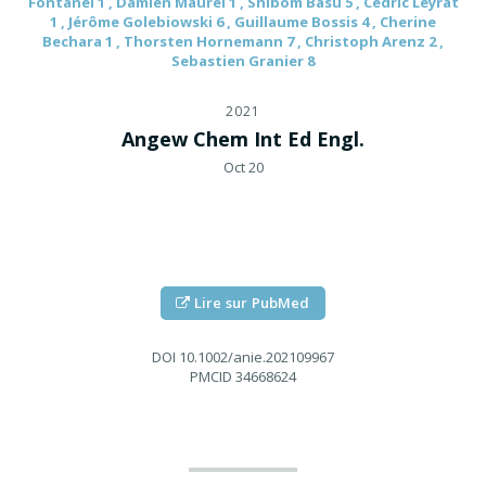
Fontanel 1 , Damien Maurel 1 , Shibom Basu 5 , Cedric Leyrat
1 , Jérôme Golebiowski 6 , Guillaume Bossis 4 , Cherine
Bechara 1 , Thorsten Hornemann 7 , Christoph Arenz 2 ,
Sebastien Granier 8
2021
Angew Chem Int Ed Engl.
Oct 20
Lire sur PubMed
DOI
10.1002/anie.202109967
PMCID
34668624