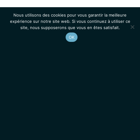
Nous utilisons des cookies pour vous garantir la meilleure
expérience sur notre site web. Si vous continuez à utiliser ce
site, nous supposerons que vous en êtes satisfait.
OK
Accueil
Contacts
Mentions légales
Actualités
Emplois / Stages
IGMM • Institut de Génétique Moléculaire de Montpellier
© 2026 Tous droits réservés