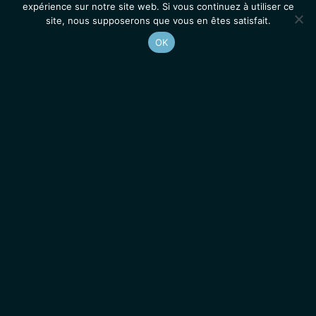
expérience sur notre site web. Si vous continuez à utiliser ce
site, nous supposerons que vous en êtes satisfait.
OK
Accueil
Contacts
Mentions légales
Actualités
Emplois / Stages
IGMM • Institut de Génétique Moléculaire de Montpellier
© 2026 Tous droits réservés