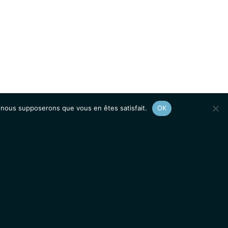
e, nous supposerons que vous en êtes satisfait.
OK
Afficher le
plan du site