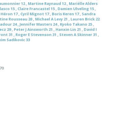
Laumonnier 12 , Martine Raynaud 12 , Mariëlle Alders
co 15 , Claire Francastel 15 , Damien Ulveling 15 ,
 Héron 17 , Cyril Mignot 17 , Boris Keren 17 , Sandra
tine Rousseau 20 , Michael A Levy 21 , Lauren Brick 22
 Kadour 24 , Jennifer Masters 24 , Kyoko Takano 25 ,
cz 29 , Peter J Ainsworth 21 , Hanxin Lin 21 , David I
Pont 31 , Roger E Stevenson 31 , Steven A Skinner 31 ,
kim Sadikovic 33
70