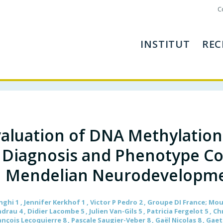
C
INSTITUT
REC
aluation of DNA Methylation
Diagnosis and Phenotype Cor
Mendelian Neurodevelopme
ghi 1 , Jennifer Kerkhof 1 , Victor P Pedro 2 , Groupe DI France; Mou
rau 4 , Didier Lacombe 5 , Julien Van-Gils 5 , Patricia Fergelot 5 , C
nçois Lecoquierre 8 , Pascale Saugier-Veber 8 , Gaël Nicolas 8 , Gaeta