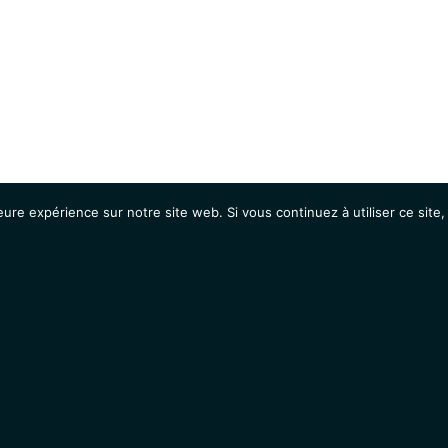
eure expérience sur notre site web. Si vous continuez à utiliser ce sit
Agenda
Étudiants
Emplois / Stages