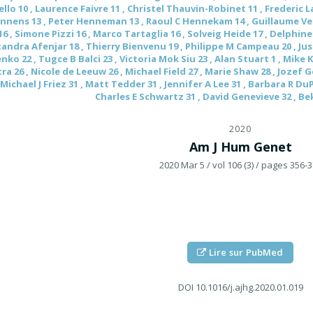
lo 10 , Laurence Faivre 11 , Christel Thauvin-Robinet 11 , Frederic 
nnens 13 , Peter Henneman 13 , Raoul C Hennekam 14 , Guillaume Velas
16 , Simone Pizzi 16 , Marco Tartaglia 16 , Solveig Heide 17 , Delphine
andra Afenjar 18 , Thierry Bienvenu 19 , Philippe M Campeau 20 , Jus
nko 22 , Tugce B Balci 23 , Victoria Mok Siu 23 , Alan Stuart 1 , Mike
ra 26 , Nicole de Leeuw 26 , Michael Field 27 , Marie Shaw 28 , Jozef Ge
Michael J Friez 31 , Matt Tedder 31 , Jennifer A Lee 31 , Barbara R Du
Charles E Schwartz 31 , David Genevieve 32 , Be
2020
Am J Hum Genet
2020 Mar 5
/ vol 106 (3)
/ pages 356-3
Lire sur PubMed
DOI
10.1016/j.ajhg.2020.01.019