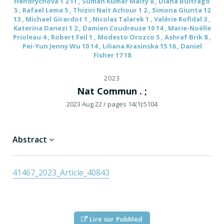
Hendrychová 1 2 11 , Suman Kumar Maity 8 , Diana Buitrago
5 , Rafael Lema 5 , Thiziri Nait Achour 1 2 , Simona Giunta 12
13 , Michael Girardot 1 , Nicolas Talarek 1 , Valérie Rofidal 3 ,
Katerina Danezi 1 2 , Damien Coudreuse 10 14 , Marie-Noëlle
Prioleau 4 , Robert Feil 1 , Modesto Orozco 5 , Ashraf Brik 8 ,
Pei-Yun Jenny Wu 10 14 , Liliana Krasinska 15 16 , Daniel
Fisher 17 18
2023
Nat Commun . ;
2023 Aug 22
/ pages 14(1):5104
Abstract
41467_2023_Article_40843
Lire sur PubMed