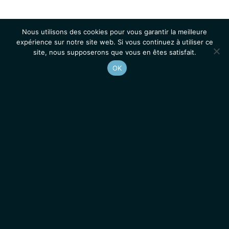
Nous utilisons des cookies pour vous garantir la meilleure
expérience sur notre site web. Si vous continuez à utiliser ce
site, nous supposerons que vous en êtes satisfait.
OK
Accueil
Contacts
Mentions légales
Actualités
Emplois / Stages
IGMM • Institut de Génétique Moléculaire de Montpellier