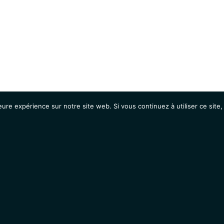
eure expérience sur notre site web. Si vous continuez à utiliser ce sit
Agenda
Étudiants
Emplois / Stages