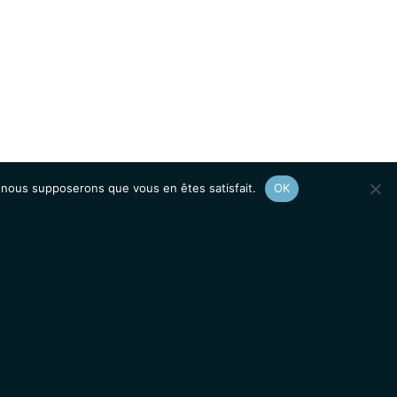
e, nous supposerons que vous en êtes satisfait.
OK
Afficher le
plan du site