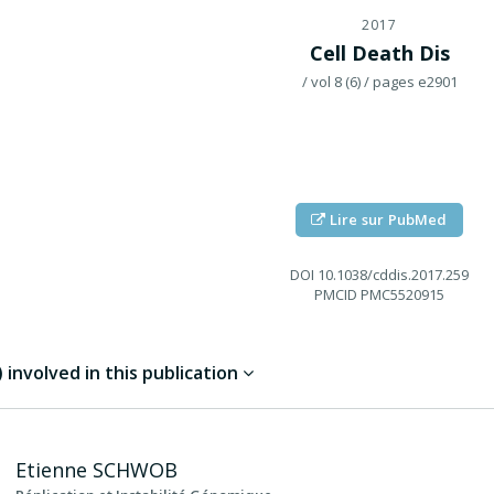
2017
Cell Death Dis
/ vol 8 (6)
/ pages e2901
Lire sur PubMed
DOI
10.1038/cddis.2017.259
PMCID
PMC5520915
involved in this publication
Etienne
SCHWOB