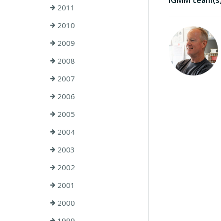
IGMM team(s) 
2011
2010
2009
2008
2007
2006
2005
2004
2003
2002
2001
2000
1999