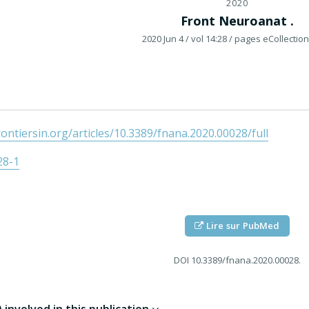
2020
Front Neuroanat .
2020 Jun 4
/ vol 14:28
/ pages eCollection
ontiersin.org/articles/10.3389/fnana.2020.00028/full
28-1
Lire sur PubMed
DOI
10.3389/fnana.2020.00028.