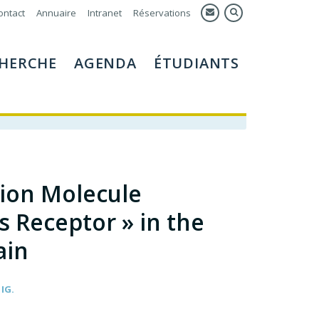
ontact
Annuaire
Intranet
Réservations
HERCHE
AGENDA
ÉTUDIANTS
sion Molecule
 Receptor » in the
ain
IG.