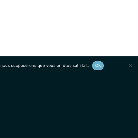
e, nous supposerons que vous en êtes satisfait.
OK
Afficher le
plan du site