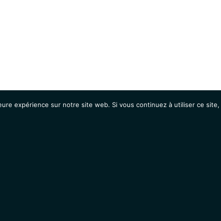
eure expérience sur notre site web. Si vous continuez à utiliser ce sit
Agenda
Étudiants
Emplois / Stages