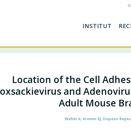
C
INSTITUT
REC
Location of the Cell Adhe
Coxsackievirus and Adenovirus
Adult Mouse Br
Wehbi A, Kremer EJ, Dopeso-Reyes 