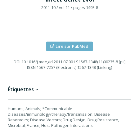
2011-10
/ vol 11
/ pages 1493-8
Lire sur PubMed
DOI
10.1016/j.meegid.2011.07.001 S1567-1348(11)00235-8 [pii]
ISSN
1567-7257 (Electronic) 1567-1348 (Linking)
Étiquettes
Humans; Animals; *Communicable
Diseases/immunology/therapy/transmission; Disease
Reservoirs; Disease Vectors; Drug Design; Drug Resistance,
Microbial; France; Host-Pathogen Interactions