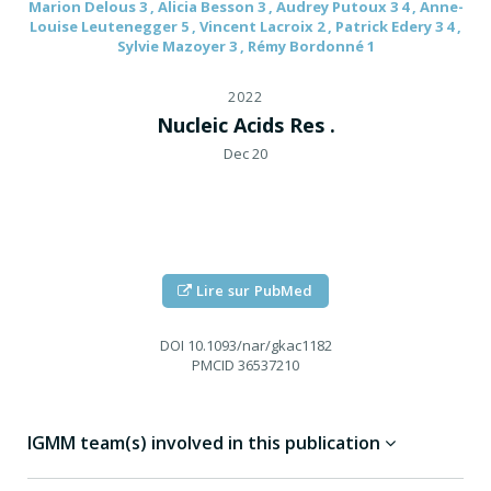
Marion Delous 3 , Alicia Besson 3 , Audrey Putoux 3 4 , Anne-
Louise Leutenegger 5 , Vincent Lacroix 2 , Patrick Edery 3 4 ,
Sylvie Mazoyer 3 , Rémy Bordonné 1
2022
Nucleic Acids Res .
Dec 20
Lire sur PubMed
DOI
10.1093/nar/gkac1182
PMCID
36537210
IGMM team(s) involved in this publication