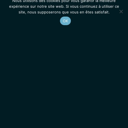
Nous utilisons des cookies pour vous garantir la meilleure
expérience sur notre site web. Si vous continuez à utiliser ce
site, nous supposerons que vous en êtes satisfait.
OK
Accueil
Contacts
Mentions légales
Actualités
Emplois / Stages
IGMM • Institut de Génétique Moléculaire de Montpellier
© 2026 Tous droits réservés