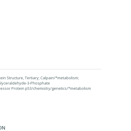
tein Structure, Tertiary; Calpain/*metabolism;
Glyceraldehyde-3-Phosphate
ssor Protein p53/chemistry/genetics/*metabolism
ON