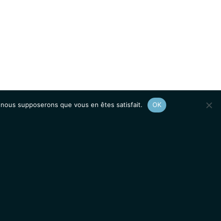
e, nous supposerons que vous en êtes satisfait.
OK
Afficher le
plan du site