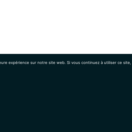
eure expérience sur notre site web. Si vous continuez à utiliser ce sit
Agenda
Étudiants
Emplois / Stages