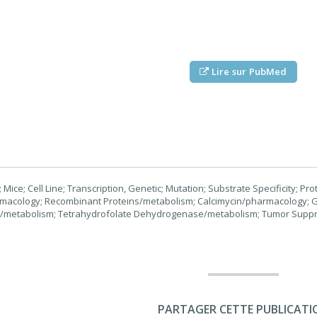
Lire sur PubMed
ice; Cell Line; Transcription, Genetic; Mutation; Substrate Specificity; Pro
macology; Recombinant Proteins/metabolism; Calcimycin/pharmacology; 
metabolism; Tetrahydrofolate Dehydrogenase/metabolism; Tumor Suppre
PARTAGER CETTE PUBLICATI