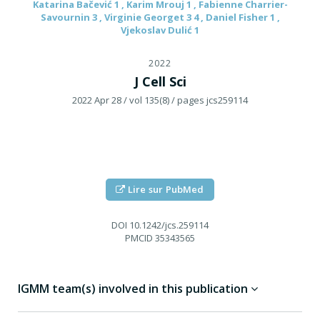
Katarina Bačević 1 , Karim Mrouj 1 , Fabienne Charrier-
Savournin 3 , Virginie Georget 3 4 , Daniel Fisher 1 ,
Vjekoslav Dulić 1
2022
J Cell Sci
2022 Apr 28
/ vol 135(8)
/ pages jcs259114
Lire sur PubMed
DOI
10.1242/jcs.259114
PMCID
35343565
IGMM team(s) involved in this publication