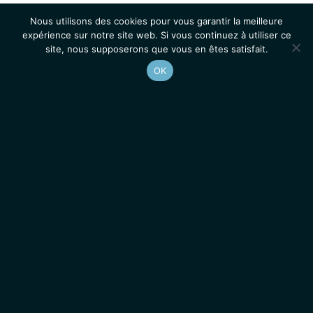
Nous utilisons des cookies pour vous garantir la meilleure
expérience sur notre site web. Si vous continuez à utiliser ce
site, nous supposerons que vous en êtes satisfait.
OK
Accueil
Contacts
Mentions légales
Actualités
Emplois / Stages
IGMM • Institut de Génétique Moléculaire de Montpellier
© 2026 Tous droits réservés