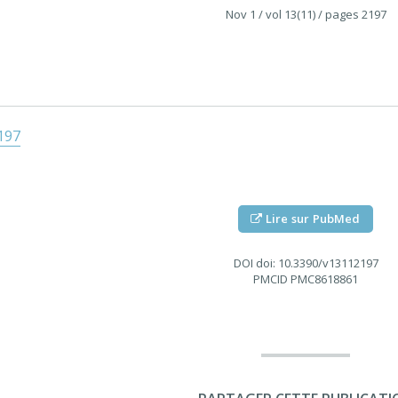
Nov 1
/ vol 13(11)
/ pages 2197
197
Lire sur PubMed
DOI
doi: 10.3390/v13112197
PMCID
PMC8618861