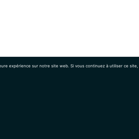
eure expérience sur notre site web. Si vous continuez à utiliser ce sit
Agenda
Étudiants
Emplois / Stages