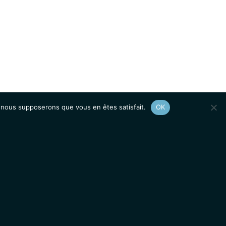
e, nous supposerons que vous en êtes satisfait.
OK
Afficher le
plan du site