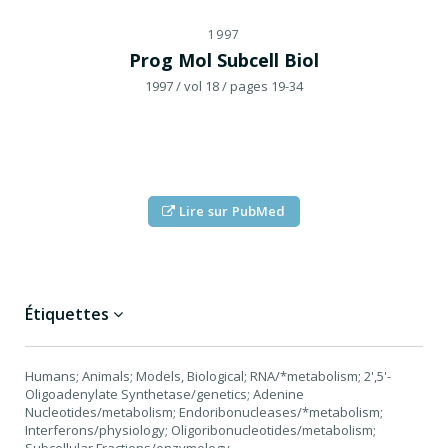
1997
Prog Mol Subcell Biol
1997
/ vol 18
/ pages 19-34
Lire sur PubMed
Étiquettes
Humans; Animals; Models, Biological; RNA/*metabolism; 2',5'-
Oligoadenylate Synthetase/genetics; Adenine
Nucleotides/metabolism; Endoribonucleases/*metabolism;
Interferons/physiology; Oligoribonucleotides/metabolism;
Subcellular Fractions/enzymology