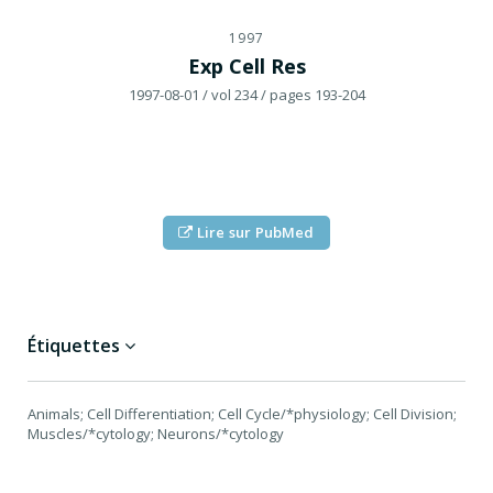
1997
Exp Cell Res
1997-08-01
/ vol 234
/ pages 193-204
Lire sur PubMed
Étiquettes
Animals; Cell Differentiation; Cell Cycle/*physiology; Cell Division;
Muscles/*cytology; Neurons/*cytology