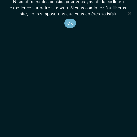
Nous utilisons des cookies pour vous garantir la meilleure
expérience sur notre site web. Si vous continuez à utiliser ce
site, nous supposerons que vous en êtes satisfait.
OK
Accueil
Contacts
Mentions légales
Actualités
Emplois / Stages
IGMM • Institut de Génétique Moléculaire de Montpellier
© 2026 Tous droits réservés