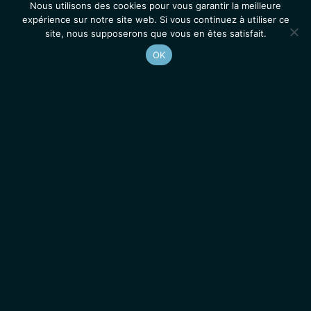
Nous utilisons des cookies pour vous garantir la meilleure
expérience sur notre site web. Si vous continuez à utiliser ce
site, nous supposerons que vous en êtes satisfait.
OK
Accueil
Contacts
Mentions légales
Actualités
Emplois / Stages
IGMM • Institut de Génétique Moléculaire de Montpellier
© 2026 Tous droits réservés