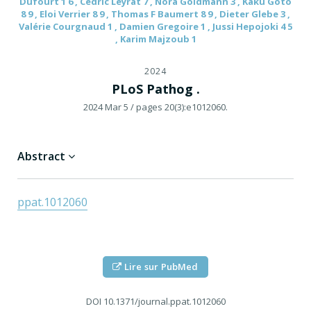
Dufourt 1 6 , Cedric Leyrat 7 , Nora Goldmann 3 , Kaku Goto
8 9 , Eloi Verrier 8 9 , Thomas F Baumert 8 9 , Dieter Glebe 3 ,
Valérie Courgnaud 1 , Damien Gregoire 1 , Jussi Hepojoki 4 5
, Karim Majzoub 1
2024
PLoS Pathog .
2024 Mar 5
/ pages 20(3):e1012060.
Abstract
ppat.1012060
Lire sur PubMed
DOI
10.1371/journal.ppat.1012060