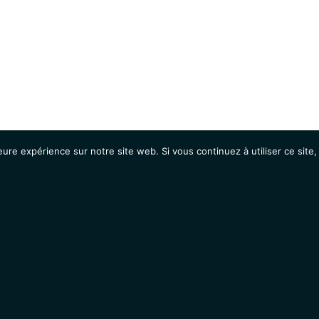
eure expérience sur notre site web. Si vous continuez à utiliser ce sit
Agenda
Étudiants
Emplois / Stages