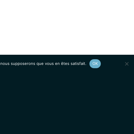
e, nous supposerons que vous en êtes satisfait.
OK
Afficher le
plan du site