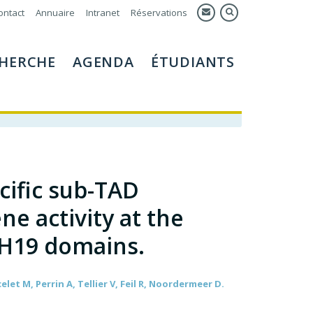
ontact
Annuaire
Intranet
Réservations
HERCHE
AGENDA
ÉTUDIANTS
cific sub-TAD
e activity at the
-H19 domains.
let M, Perrin A, Tellier V, Feil R, Noordermeer D.