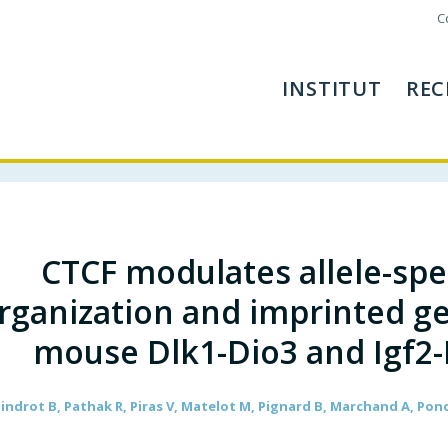
C
INSTITUT
REC
CTCF modulates allele-spe
rganization and imprinted gen
mouse Dlk1-Dio3 and Igf2
indrot B, Pathak R, Piras V, Matelot M, Pignard B, Marchand A, Ponce