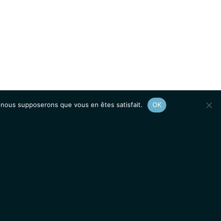
e, nous supposerons que vous en êtes satisfait.
OK
Afficher le
plan du site