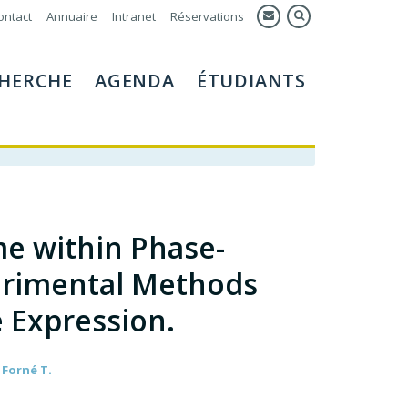
ontact
Annuaire
Intranet
Réservations
HERCHE
AGENDA
ÉTUDIANTS
e within Phase-
erimental Methods
 Expression.
Forné T.