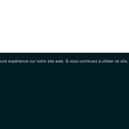
eure expérience sur notre site web. Si vous continuez à utiliser ce sit
Agenda
Étudiants
Emplois / Stages