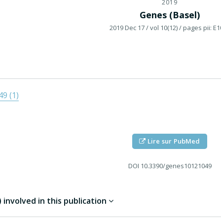
2019
Genes (Basel)
2019 Dec 17
/ vol 10(12)
/ pages pii: E
9 (1)
Lire sur PubMed
DOI
10.3390/genes10121049
involved in this publication