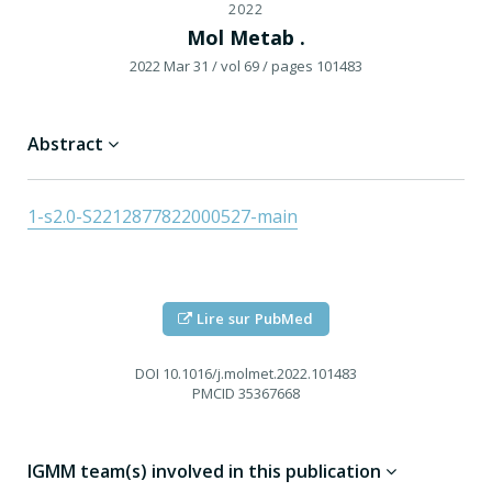
2022
Mol Metab .
2022 Mar 31
/ vol 69
/ pages 101483
Abstract
1-s2.0-S2212877822000527-main
Lire sur PubMed
DOI
10.1016/j.molmet.2022.101483
PMCID
35367668
IGMM team(s) involved in this publication