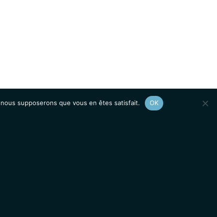
e, nous supposerons que vous en êtes satisfait.
OK
Afficher le
plan du site