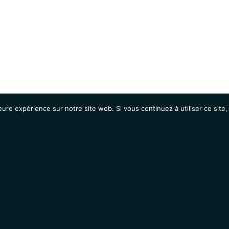
eure expérience sur notre site web. Si vous continuez à utiliser ce sit
Agenda
Étudiants
Emplois / Stages