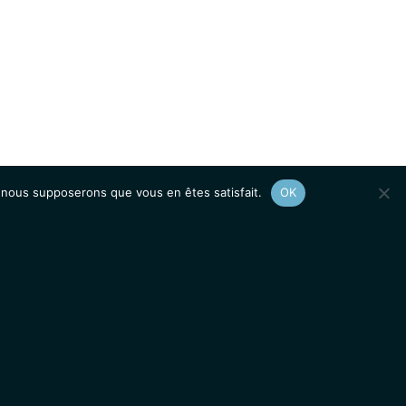
e, nous supposerons que vous en êtes satisfait.
OK
Afficher le
plan du site