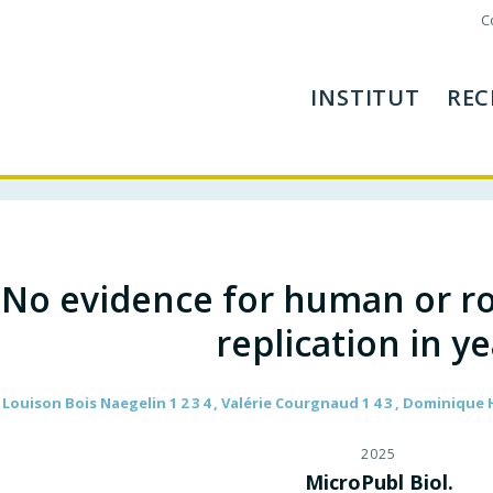
C
INSTITUT
REC
No evidence for human or ro
replication in ye
Louison Bois Naegelin 1 2 3 4 , Valérie Courgnaud 1 4 3 , Dominique H
2025
MicroPubl Biol.