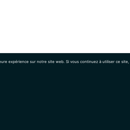
eure expérience sur notre site web. Si vous continuez à utiliser ce sit
Agenda
Étudiants
Emplois / Stages