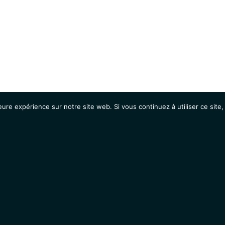
eure expérience sur notre site web. Si vous continuez à utiliser ce sit
Agenda
Étudiants
Emplois / Stages