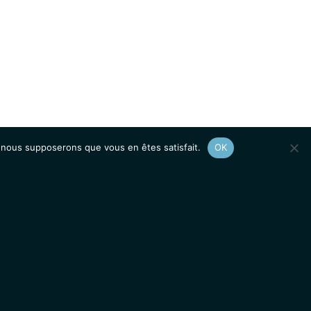
e, nous supposerons que vous en êtes satisfait.
OK
Afficher le
plan du site