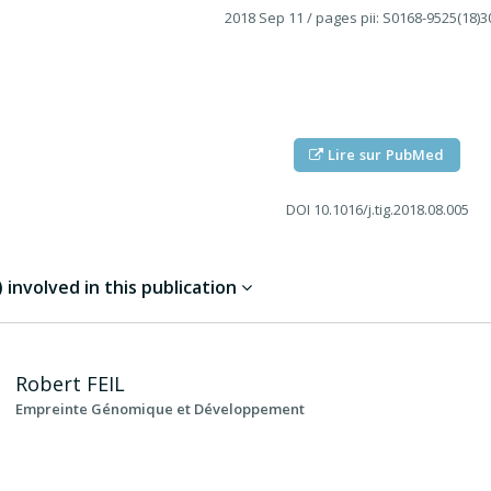
2018 Sep 11
/ pages pii: S0168-9525(18)3
Lire sur PubMed
DOI
10.1016/j.tig.2018.08.005
involved in this publication
Robert
FEIL
Empreinte Génomique et Développement