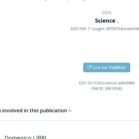
2025
Science .
2025 Feb 7
/ pages 387(6734):eadm9
Lire sur PubMed
DOI
10.1126/science.adm9466
PMCID
39913590
involved in this publication
Domenico
LIBRI