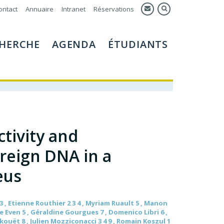
ontact
Annuaire
Intranet
Réservations
HERCHE
AGENDA
ÉTUDIANTS
tivity and
reign DNA in a
eus
3 , Etienne Routhier 2 3 4 , Myriam Ruault 5 , Manon
e Even 5 , Géraldine Gourgues 7 , Domenico Libri 6 ,
ckouët 8 , Julien Mozziconacci 3 4 9 , Romain Koszul 1