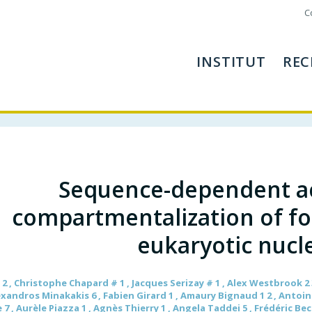
C
INSTITUT
REC
Sequence-dependent ac
compartmentalization of fo
eukaryotic nucl
2 , Christophe Chapard # 1 , Jacques Serizay # 1 , Alex Westbrook 2 
lexandros Minakakis 6 , Fabien Girard 1 , Amaury Bignaud 1 2 , Antoin
 7 , Aurèle Piazza 1 , Agnès Thierry 1 , Angela Taddei 5 , Frédéric Be