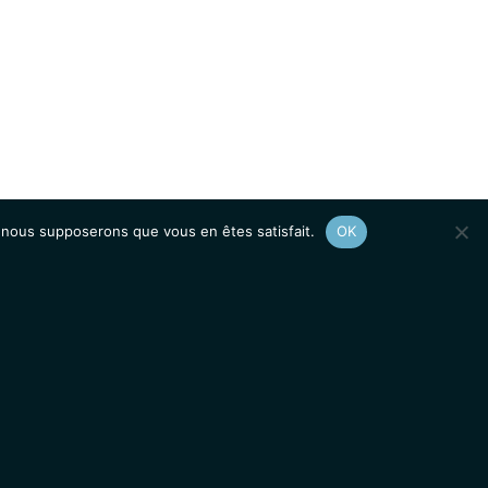
e, nous supposerons que vous en êtes satisfait.
OK
Afficher le
plan du site