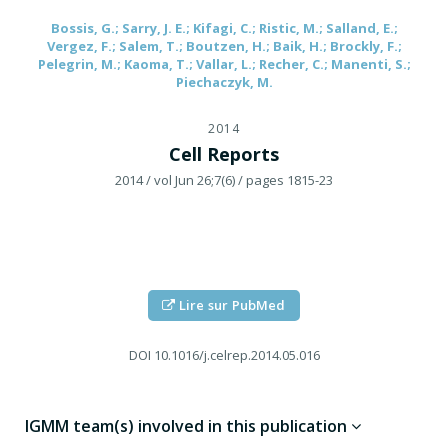
Bossis, G.; Sarry, J. E.; Kifagi, C.; Ristic, M.; Salland, E.;
Vergez, F.; Salem, T.; Boutzen, H.; Baik, H.; Brockly, F.;
Pelegrin, M.; Kaoma, T.; Vallar, L.; Recher, C.; Manenti, S.;
Piechaczyk, M.
2014
Cell Reports
2014
/ vol Jun 26;7(6)
/ pages 1815-23
Lire sur PubMed
DOI
10.1016/j.celrep.2014.05.016
IGMM team(s) involved in this publication