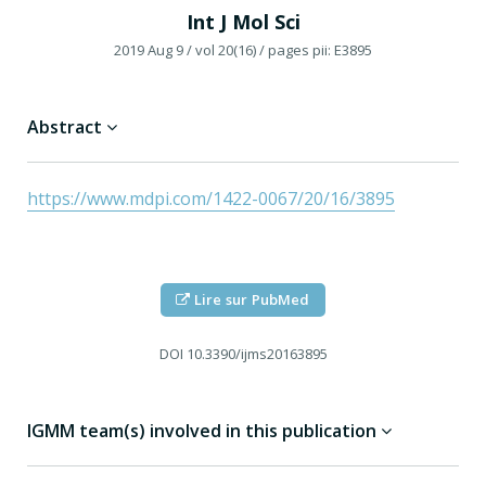
Int J Mol Sci
2019 Aug 9
/ vol 20(16)
/ pages pii: E3895
Abstract
https://www.mdpi.com/1422-0067/20/16/3895
Lire sur PubMed
DOI
10.3390/ijms20163895
IGMM team(s) involved in this publication