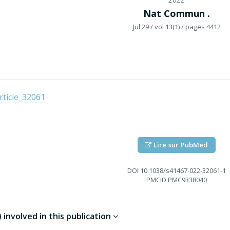
2022
Nat Commun .
Jul 29
/ vol 13(1)
/ pages 4412
ticle_32061
Lire sur PubMed
DOI
10.1038/s41467-022-32061-1
PMCID
PMC9338040
involved in this publication