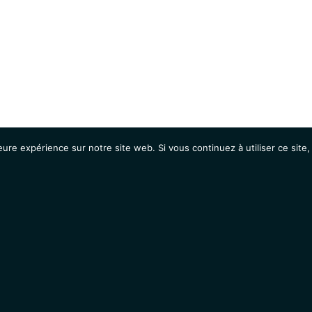
eure expérience sur notre site web. Si vous continuez à utiliser ce sit
Agenda
Étudiants
Emplois / Stages