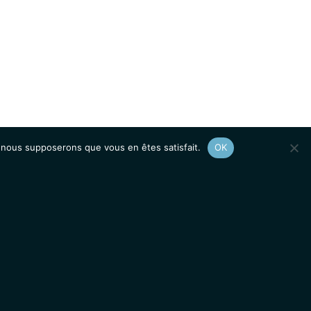
e, nous supposerons que vous en êtes satisfait.
OK
Afficher le
plan du site