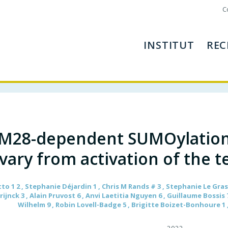
C
INSTITUT
REC
M28-dependent SUMOylation 
vary from activation of the t
to 1 2 , Stephanie Déjardin 1 , Chris M Rands # 3 , Stephanie Le Gra
ijnck 3 , Alain Pruvost 6 , Anvi Laetitia Nguyen 6 , Guillaume Bossis 
Wilhelm 9 , Robin Lovell-Badge 5 , Brigitte Boizet-Bonhoure 1 ,