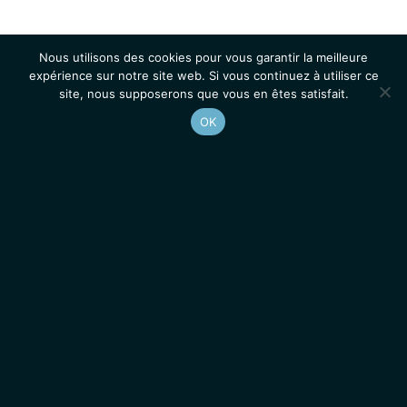
Nous utilisons des cookies pour vous garantir la meilleure
expérience sur notre site web. Si vous continuez à utiliser ce
site, nous supposerons que vous en êtes satisfait.
OK
Accueil
Contacts
Mentions légales
Actualités
Emplois / Stages
IGMM • Institut de Génétique Moléculaire de Montpellier