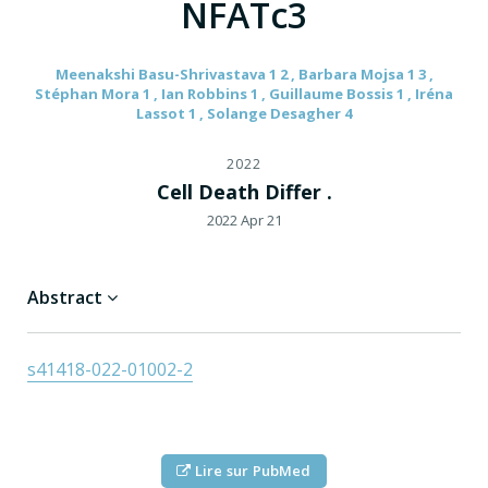
NFATc3
Meenakshi Basu-Shrivastava 1 2 , Barbara Mojsa 1 3 ,
Stéphan Mora 1 , Ian Robbins 1 , Guillaume Bossis 1 , Iréna
Lassot 1 , Solange Desagher 4
2022
Cell Death Differ .
2022 Apr 21
Abstract
s41418-022-01002-2
Lire sur PubMed