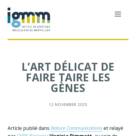
L’ART DÉLICAT DE
FAIRE TAIRE LES
GÈNES
12 NOVEMBER 2025
Article publié dans
Nature Communications
et relayé
par
CNRS Biologie
:
Virginia Pimmett
, au sein de