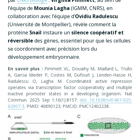
l’équipe de
Mounia Lagha
(IGMM, CNRS), en
collaboration avec l’équipe d’
Ovidiu Radulescu
(Université de Montpellier), révèle comment la
protéine
Snail
instaure un
silence coopératif et
réversible
des gènes, essentiel pour que les cellules
se coordonnent avec précision lors du
développement embryonnaire.
En savoir plus :
Pimmett VL, Douaihy M, Maillard L, Trullo
A, Garcia Idieder P, Costes M, Dufourt J, Lenden-Hasse H,
Radulescu O, Lagha M. Coordinated active repression
operates via transcription factor cooperativity and multiple
inactive promoter states in a developing organism. Nat
Commun. 2025 Sep 1;16(1):8157.
doi: 10.1038/s41467-025-
62907-3
. PMID: 40890123; PMCID: PMC12402238.